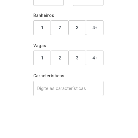
Banheiros
1
2
3
4+
Vagas
1
2
3
4+
Características