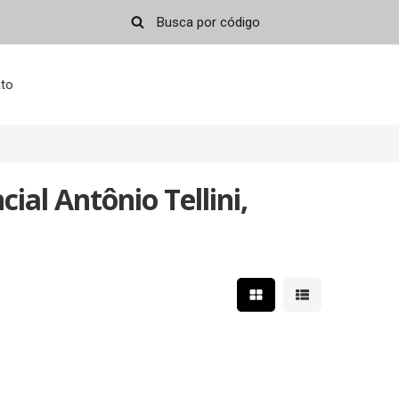
to
ial Antônio Tellini,
Mostrar resultados em 
Mostrar resultad