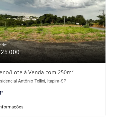
r de:
125.000
eno/Lote à Venda com 250m²
idencial Antônio Tellini, Itapira-SP
M²
informações