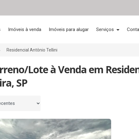
s
Imóveis à venda
Imóveis para alugar
Serviços
Conta
Residencial Antônio Tellini
rreno/Lote à Venda em Residenc
ira, SP
 por