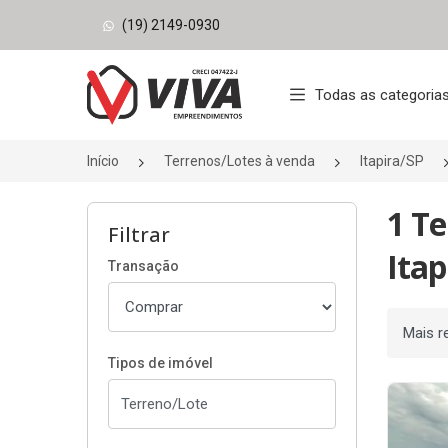
(19) 2149-0930
Página inicial
Todas as categoria
Início
Terrenos/Lotes à venda
Itapira/SP
1 Te
Filtrar
Itap
Transação
Ordenar
Tipos de imóvel