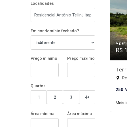
Localidades
Em condomínio fechado?
A parti
R$ 
Preço mínimo
Preço máximo
Terr
Res
Quartos
250 
1
2
3
4+
Mais 
Área mínima
Área máxima