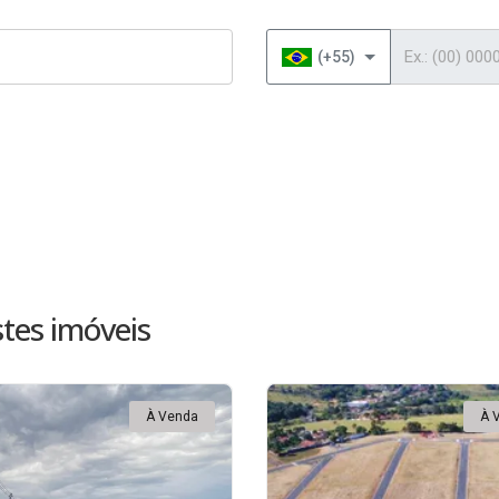
Telefone
(+55)
tes imóveis
À Venda
À 