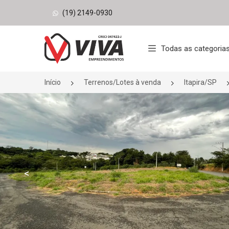
(19) 2149-0930
Página inicial
Todas as categoria
Início
Terrenos/Lotes à venda
Itapira/SP
<