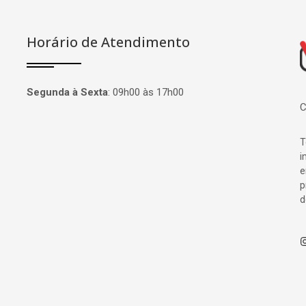
Horário de Atendimento
P
Segunda à Sexta
:
09h00 às 17h00
C
T
i
e
p
d
I