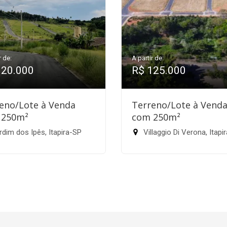
r de:
A partir de:
120.000
R$ 125.000
eno/Lote à Venda
Terreno/Lote à Vend
 250m²
com 250m²
dim dos Ipês, Itapira-SP
Villaggio Di Verona, Itapi