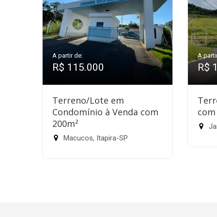
A partir de:
A parti
R$ 115.000
R$ 
Terreno/Lote em
Terr
Condomínio à Venda com
com
200m²
Jar
Macucos, Itapira-SP