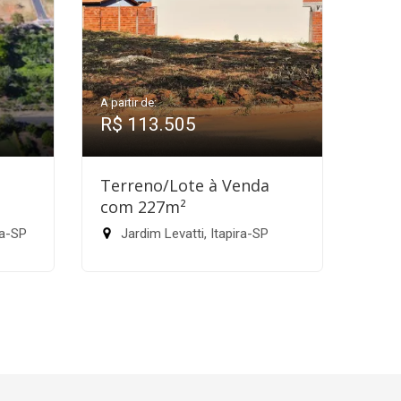
A partir de:
R$ 113.505
a
Terreno/Lote à Venda
com 227m²
ra-SP
Jardim Levatti, Itapira-SP