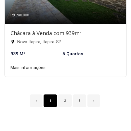
R$ 780.000
Chácara à Venda com 939m²
Nova Itapira, Itapira-SP
939 M²
5 Quartos
Mais informações
‹
1
2
3
›