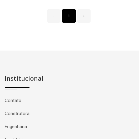
‹
1
›
Institucional
Contato
Construtora
Engenharia