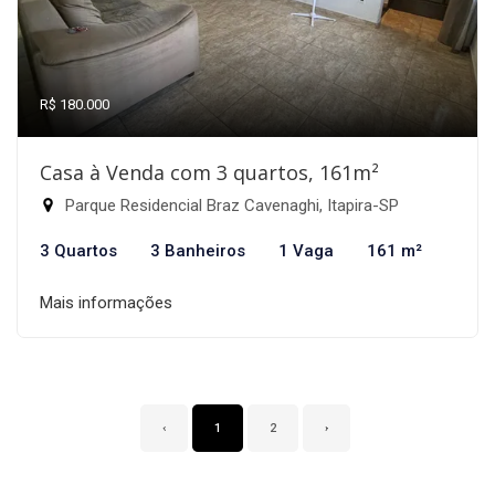
R$ 180.000
Casa à Venda com 3 quartos, 161m²
Parque Residencial Braz Cavenaghi, Itapira-SP
3 Quartos
3 Banheiros
1 Vaga
161 m²
Mais informações
‹
1
2
›