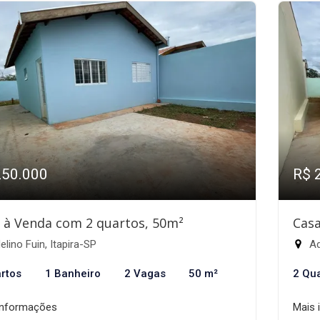
250.000
R$ 
 à Venda com 2 quartos, 50m²
Casa
lino Fuin, Itapira-SP
Ad
rtos
1 Banheiro
2 Vagas
50 m²
2 Qu
informações
Mais 