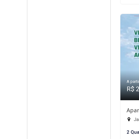
A parti
R$ 
Apar
Jar
2 Qua