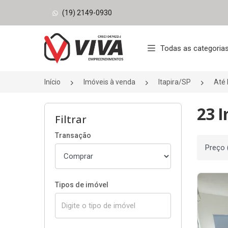
(19) 2149-0930
Página inicial
Todas as categoria
Início
Imóveis à venda
Itapira/SP
Até 
23 I
Filtrar
Transação
Ordenar
Tipos de imóvel