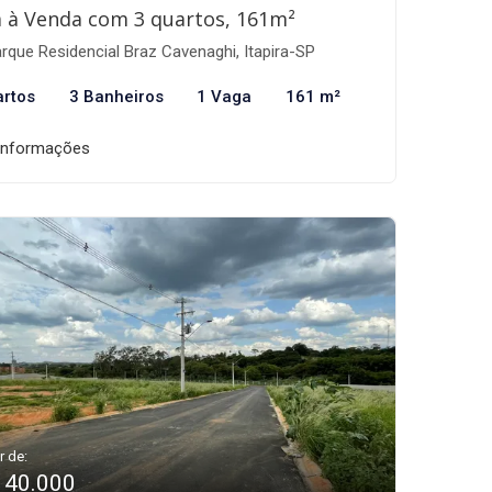
 à Venda com 3 quartos, 161m²
rque Residencial Braz Cavenaghi, Itapira-SP
artos
3 Banheiros
1 Vaga
161 m²
informações
r de:
140.000