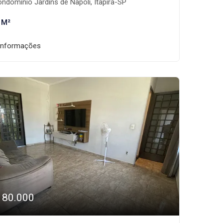
ndomínio Jardins de Napoli, Itapira-SP
 M²
informações
180.000