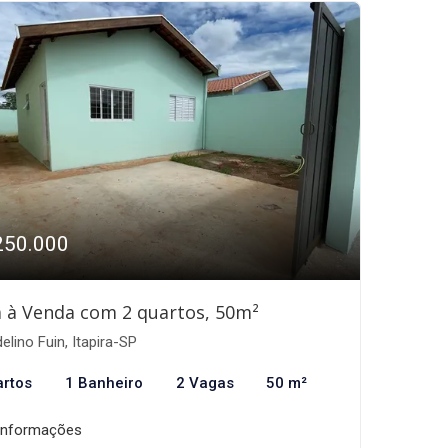
250.000
 à Venda com 2 quartos, 50m²
elino Fuin, Itapira-SP
artos
1 Banheiro
2 Vagas
50 m²
informações