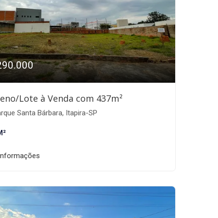
290.000
reno/Lote à Venda com 437m²
rque Santa Bárbara, Itapira-SP
M²
informações