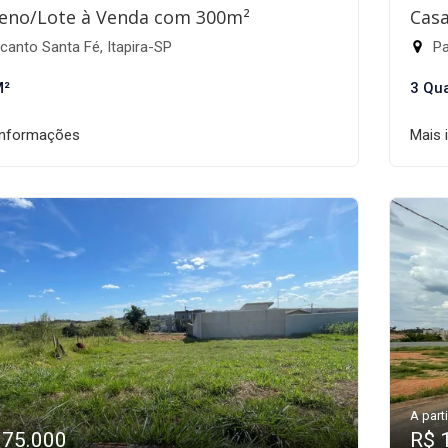
eno/Lote à Venda com 300m²
Casa
anto Santa Fé, Itapira-SP
Pa
M²
3 Qu
informações
Mais 
A parti
175.000
R$ 