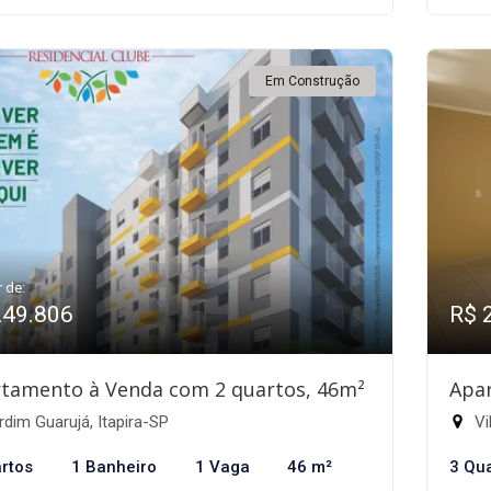
Em Construção
r de:
249.806
R$ 
tamento à Venda com 2 quartos, 46m²
Apa
dim Guarujá, Itapira-SP
Vi
rtos
1 Banheiro
1 Vaga
46 m²
3 Qu