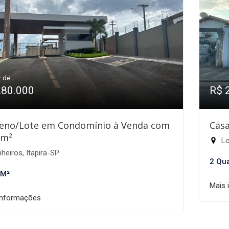
r de:
280.000
R$ 
eno/Lote em Condomínio à Venda com
Casa
1m²
Lot
heiros, Itapira-SP
2 Qu
 M²
Mais 
informações