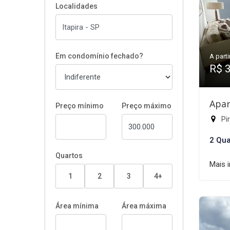
Localidades
Em condomínio fechado?
A parti
R$ 
Apar
Preço mínimo
Preço máximo
Pir
2 Qua
Quartos
Mais 
1
2
3
4+
Área mínima
Área máxima