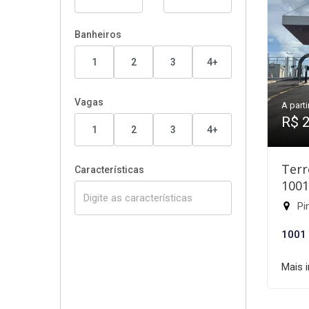
Banheiros
1
2
3
4+
Vagas
A parti
R$ 
1
2
3
4+
Terr
Características
100
Pin
1001
Mais 