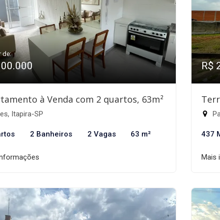
r de:
300.000
R$ 
tamento à Venda com 2 quartos, 63m²
Ter
es, Itapira-SP
Pa
rtos
2 Banheiros
2 Vagas
63 m²
437 
informações
Mais 