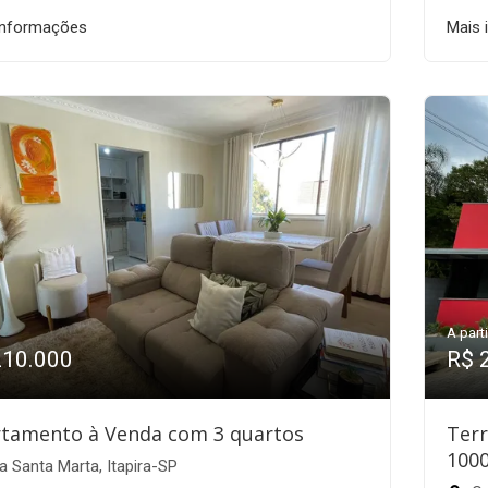
informações
Mais 
A parti
210.000
R$ 
tamento à Venda com 3 quartos
Ter
100
a Santa Marta, Itapira-SP