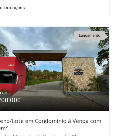
informações
Lançamento
r de:
200.000
reno/Lote em Condomínio à Venda com
0m²