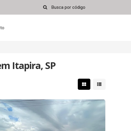
to
em Itapira, SP
Mostrar resultados em 
Mostrar resultad