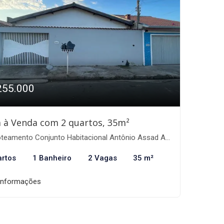
255.000
 à Venda com 2 quartos, 35m²
eamento Conjunto Habitacional Antônio Assad Alcici, Itapira-SP
artos
1 Banheiro
2 Vagas
35 m²
informações