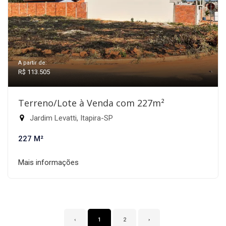
A partir de:
R$ 113.505
Terreno/Lote à Venda com 227m²
Jardim Levatti, Itapira-SP
227 M²
Mais informações
‹
1
2
›