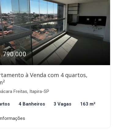
1.790.000
rtamento à Venda com 4 quartos,
m²
ácara Freitas, Itapira-SP
artos
4 Banheiros
3 Vagas
163 m²
informações