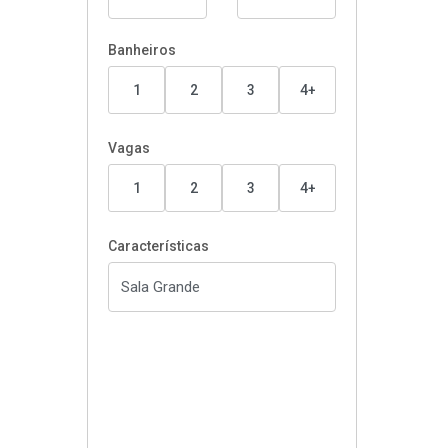
Banheiros
1
2
3
4+
Vagas
1
2
3
4+
Características