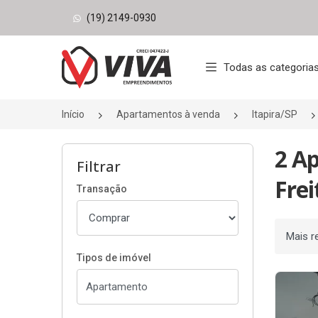
(19) 2149-0930
Página inicial
Todas as categoria
Início
Apartamentos à venda
Itapira/SP
2 A
Filtrar
Frei
Transação
Ordenar
Tipos de imóvel