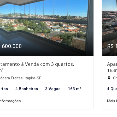
1.600.000
R$ 
tamento à Venda com 3 quartos,
Apa
m²
163
cara Freitas, Itapira-SP
Ch
rtos
4 Banheiros
3 Vagas
163 m²
4 Qu
informações
Mais 