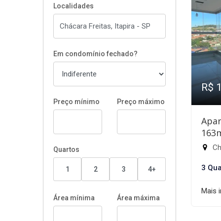
Localidades
Em condomínio fechado?
R$ 
Preço mínimo
Preço máximo
Apar
163
Chá
Quartos
3 Qua
1
2
3
4+
Mais 
Área mínima
Área máxima