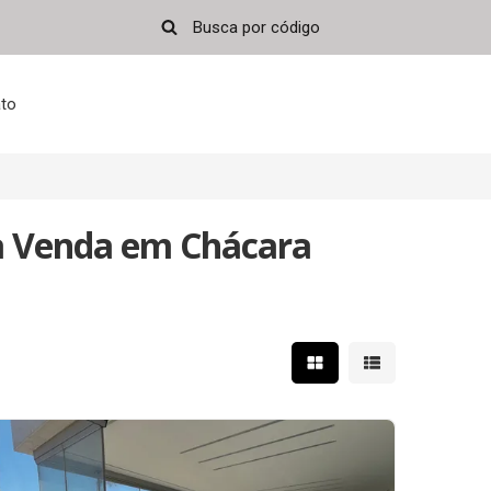
to
à Venda em Chácara
Mostrar resultados em 
Mostrar resultad