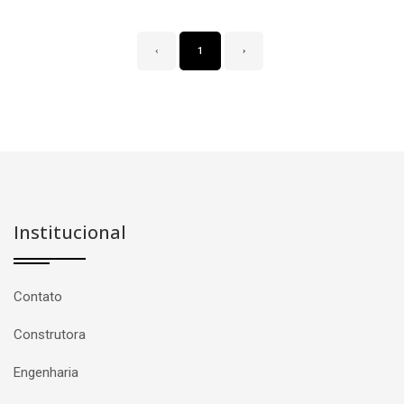
‹
1
›
Institucional
Contato
Construtora
Engenharia