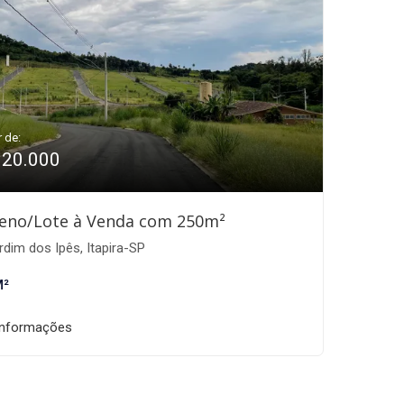
r de:
120.000
eno/Lote à Venda com 250m²
dim dos Ipês, Itapira-SP
M²
informações