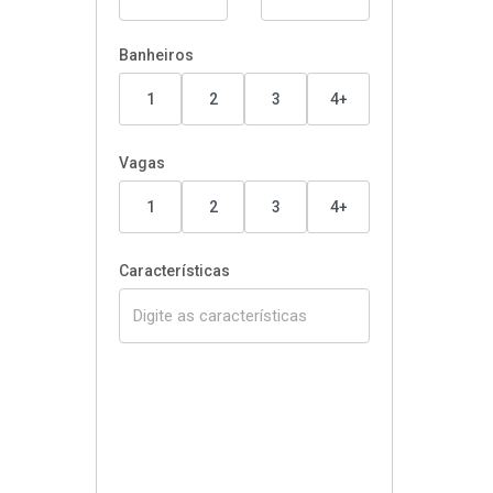
Banheiros
1
2
3
4+
Vagas
1
2
3
4+
Características