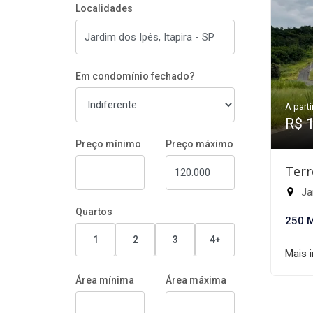
Localidades
Em condomínio fechado?
A parti
R$ 
Preço mínimo
Preço máximo
Terr
Jar
Quartos
250 
1
2
3
4+
Mais 
Área mínima
Área máxima