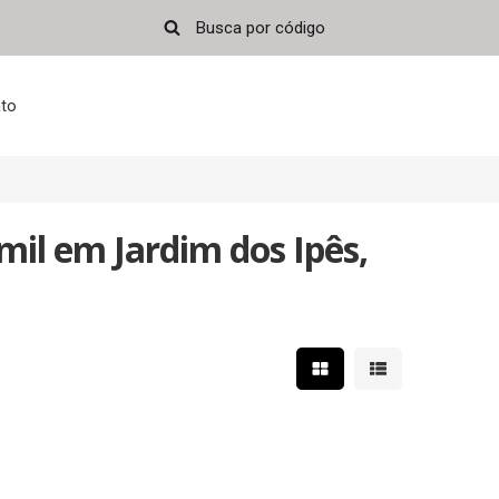
to
mil em Jardim dos Ipês,
Mostrar resultados em 
Mostrar resultad