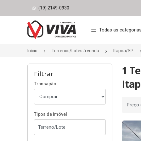
(19) 2149-0930
Página inicial
Todas as categoria
Início
Terrenos/Lotes à venda
Itapira/SP
1 Te
Filtrar
Itap
Transação
Ordenar
Tipos de imóvel