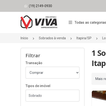
(19) 2149-0930
Página inicial
Todas as categoria
Início
Sobrados à venda
Itapira/SP
Lo
1 S
Filtrar
Itap
Transação
Ordenar
Tipos de imóvel