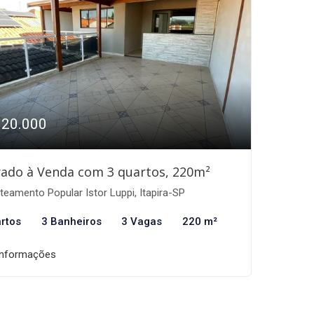
320.000
ado à Venda com 3 quartos, 220m²
eamento Popular Istor Luppi, Itapira-SP
rtos
3 Banheiros
3 Vagas
220 m²
informações