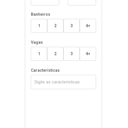
Banheiros
1
2
3
4+
Vagas
1
2
3
4+
Características