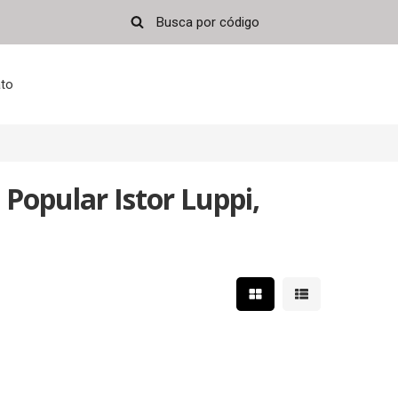
to
opular Istor Luppi,
Mostrar resultados em 
Mostrar resultad