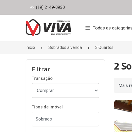
(19) 2149-0930
Página inicial
Todas as categoria
Início
Sobrados à venda
3 Quartos
2 S
Filtrar
Transação
Ordenar
Tipos de imóvel