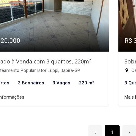
320.000
R$ 
ado à Venda com 3 quartos, 220m²
Sobr
eamento Popular Istor Luppi, Itapira-SP
Ce
rtos
3 Banheiros
3 Vagas
220 m²
3 Qu
informações
Mais 
‹
1
›