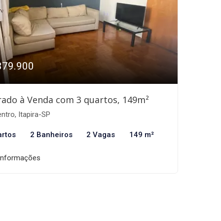
379.900
ado à Venda com 3 quartos, 149m²
ntro, Itapira-SP
artos
2 Banheiros
2 Vagas
149 m²
informações