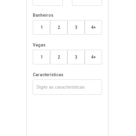
Banheiros
1
2
3
4+
Vagas
1
2
3
4+
Características