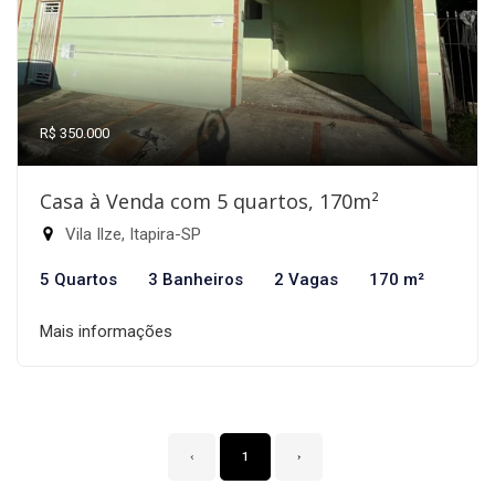
R$ 350.000
Casa à Venda com 5 quartos, 170m²
Vila Ilze, Itapira-SP
5 Quartos
3 Banheiros
2 Vagas
170 m²
Mais informações
‹
1
›