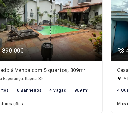
1.890.000
R$ 
ado à Venda com 5 quartos, 809m²
Casa
a Esperança, Itapira-SP
Vi
rtos
6 Banheiros
4 Vagas
809 m²
4 Qu
informações
Mais 