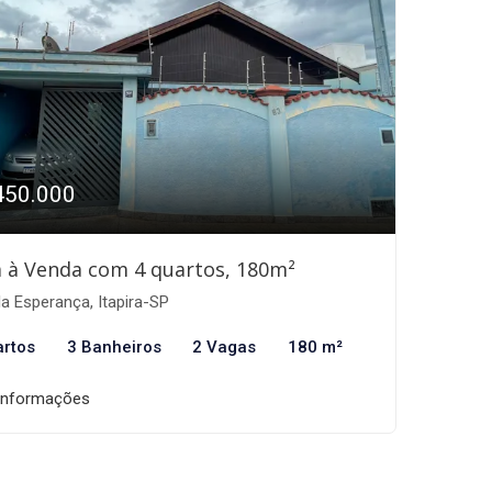
450.000
 à Venda com 4 quartos, 180m²
la Esperança, Itapira-SP
artos
3 Banheiros
2 Vagas
180 m²
informações