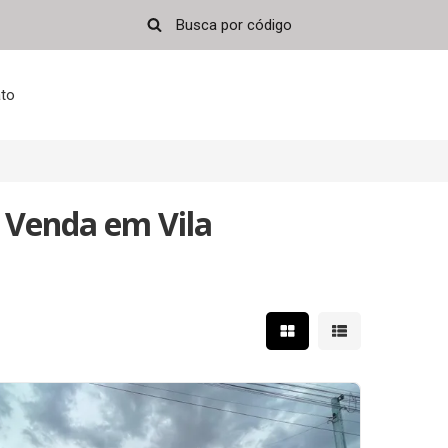
to
 Venda em Vila
Mostrar resultados em 
Mostrar resultad