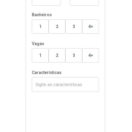
Banheiros
1
2
3
4+
Vagas
1
2
3
4+
Características