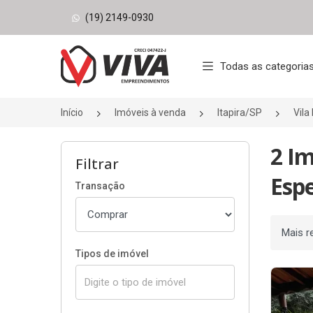
(19) 2149-0930
Página inicial
Todas as categoria
Início
Imóveis à venda
Itapira/SP
Vila
2 I
Filtrar
Espe
Transação
Ordenar
Tipos de imóvel