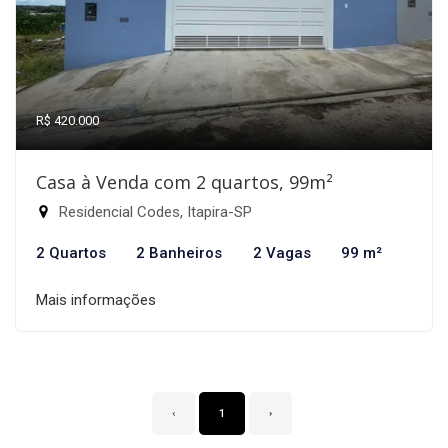
R$ 420.000
Casa à Venda com 2 quartos, 99m²
Residencial Codes, Itapira-SP
2 Quartos
2 Banheiros
2 Vagas
99 m²
Mais informações
‹
1
›