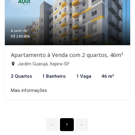
A partir de:
R$ 249.806
Apartamento à Venda com 2 quartos, 46m²
Jardim Guarujá, Itapira-SP
2 Quartos
1 Banheiro
1 Vaga
46 m²
Mais informações
‹
1
›