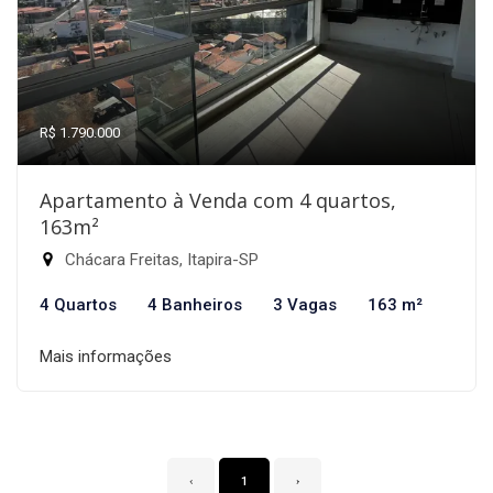
R$ 1.790.000
Apartamento à Venda com 4 quartos,
163m²
Chácara Freitas, Itapira-SP
4 Quartos
4 Banheiros
3 Vagas
163 m²
Mais informações
‹
1
›