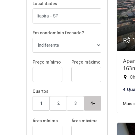
Localidades
Em condomínio fechado?
R$ 
Apar
Preço mínimo
Preço máximo
163
Chá
4 Qua
Quartos
1
2
3
4+
Mais 
Área mínima
Área máxima