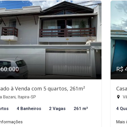
660.000
R$ 
ado à Venda com 5 quartos, 261m²
Casa
a Bazani, Itapira-SP
Vi
rtos
4 Banheiros
2 Vagas
261 m²
4 Qu
informações
Mais 