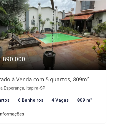
1.890.000
ado à Venda com 5 quartos, 809m²
la Esperança, Itapira-SP
artos
6 Banheiros
4 Vagas
809 m²
informações