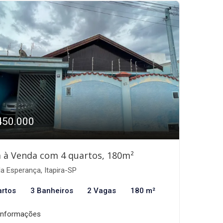
450.000
 à Venda com 4 quartos, 180m²
la Esperança, Itapira-SP
artos
3 Banheiros
2 Vagas
180 m²
informações