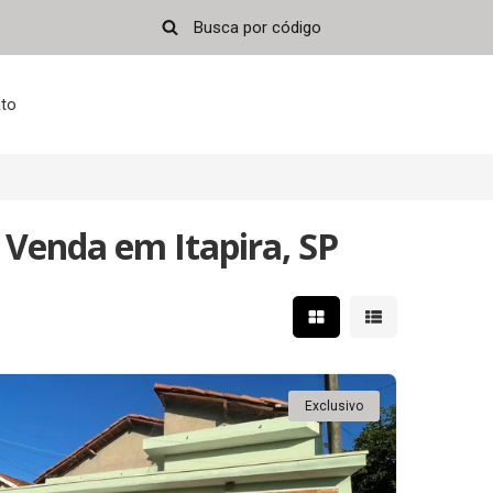
to
 Venda em Itapira, SP
Mostrar resultados em 
Mostrar resultad
Exclusivo