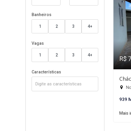
Banheiros
1
2
3
4+
Vagas
1
2
3
4+
R$ 
Características
Chác
Nov
939 
Mais 