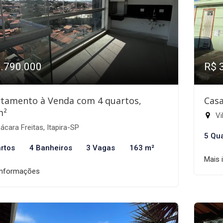
1.790.000
R$ 
tamento à Venda com 4 quartos,
Casa
m²
Vil
cara Freitas, Itapira-SP
5 Qu
rtos
4 Banheiros
3 Vagas
163 m²
Mais 
informações