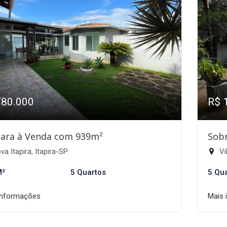
780.000
R$ 
ara à Venda com 939m²
Sobr
a Itapira, Itapira-SP
Vi
M²
5 Quartos
5 Qu
informações
Mais 