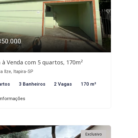
350.000
 à Venda com 5 quartos, 170m²
a Ilze, Itapira-SP
artos
3 Banheiros
2 Vagas
170 m²
informações
Exclusivo