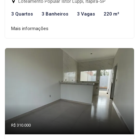
Loteamento Popular Istor Luppi, Itapira-SP
3 Quartos
3 Banheiros
3 Vagas
220 m²
Mais informações
R$ 310.000