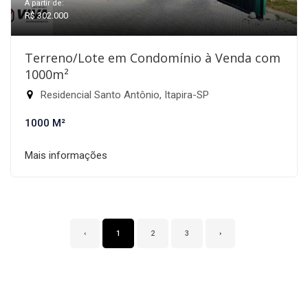
A partir de:
R$ 302.000
Terreno/Lote em Condomínio à Venda com
1000m²
Residencial Santo Antônio, Itapira-SP
1000 M²
Mais informações
‹
1
2
3
›