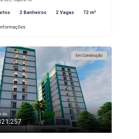
artos
2 Banheiros
2 Vagas
72 m²
informações
Em Construção
r de:
321.257