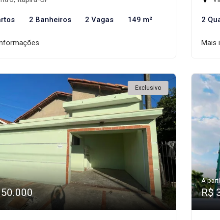
rtos
2 Banheiros
2 Vagas
149 m²
2 Qu
informações
Mais 
Exclusivo
A parti
350.000
R$ 