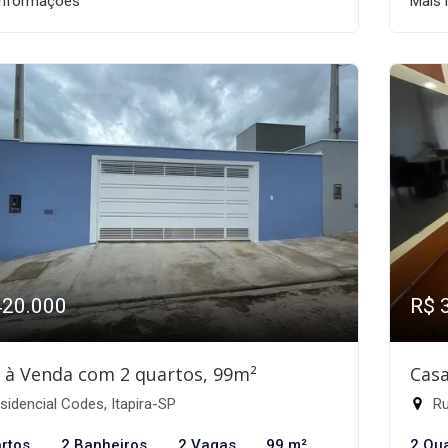
informações
Mais 
420.000
R$ 
 à Venda com 2 quartos, 99m²
Casa
idencial Codes, Itapira-SP
Ru
rtos
2 Banheiros
2 Vagas
99 m²
2 Qu