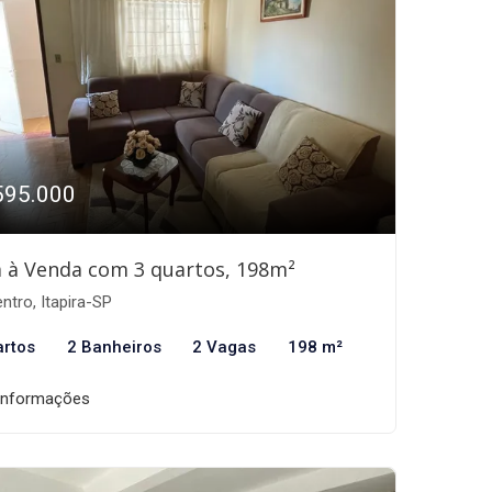
595.000
 à Venda com 3 quartos, 198m²
ntro, Itapira-SP
artos
2 Banheiros
2 Vagas
198 m²
informações