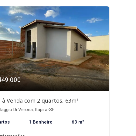
449.000
 à Venda com 2 quartos, 63m²
llaggio Di Verona, Itapira-SP
artos
1 Banheiro
63 m²