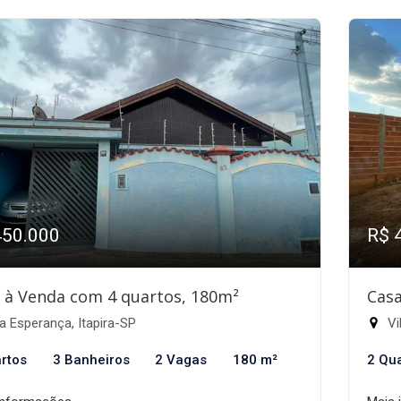
450.000
R$ 
 à Venda com 4 quartos, 180m²
Casa
a Esperança, Itapira-SP
Vi
rtos
3 Banheiros
2 Vagas
180 m²
2 Qu