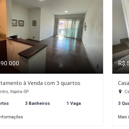
590.000
R$ 
tamento à Venda com 3 quartos
Casa
tro, Itapira-SP
Ce
rtos
3 Banheiros
1 Vaga
3 Qu
informações
Mais 