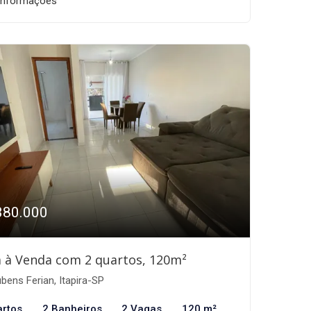
informações
380.000
 à Venda com 2 quartos, 120m²
bens Ferian, Itapira-SP
artos
2 Banheiros
2 Vagas
120 m²