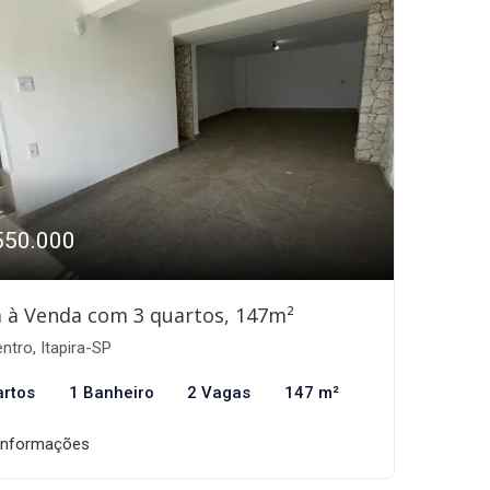
550.000
 à Venda com 3 quartos, 147m²
ntro, Itapira-SP
artos
1 Banheiro
2 Vagas
147 m²
informações