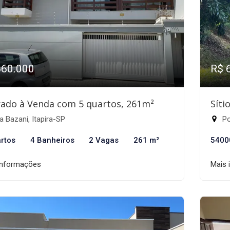
660.000
R$ 
ado à Venda com 5 quartos, 261m²
Síti
a Bazani, Itapira-SP
Po
rtos
4 Banheiros
2 Vagas
261 m²
5400
informações
Mais 