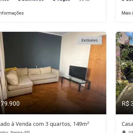
informações
Mais 
Exclusivo
379.900
R$ 
ado à Venda com 3 quartos, 149m²
Casa
tro, Itapira-SP
Vil