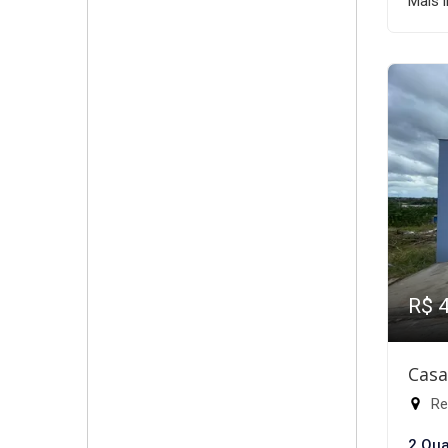
Mais 
R$ 
Casa
Res
2 Qua