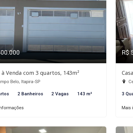
600.000
R$ 
 à Venda com 3 quartos, 143m²
Casa
mpo Belo, Itapira-SP
Ce
rtos
2 Banheiros
2 Vagas
143 m²
3 Qu
informações
Mais 