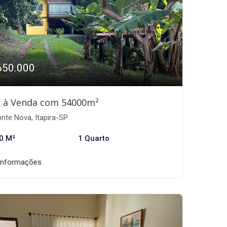
650.000
o à Venda com 54000m²
nte Nova, Itapira-SP
0 M²
1 Quarto
informações