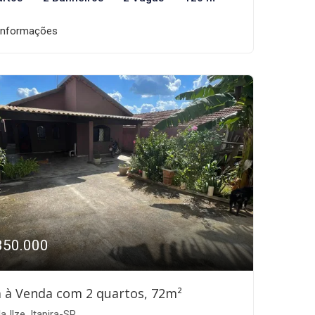
informações
350.000
 à Venda com 2 quartos, 72m²
a Ilze, Itapira-SP