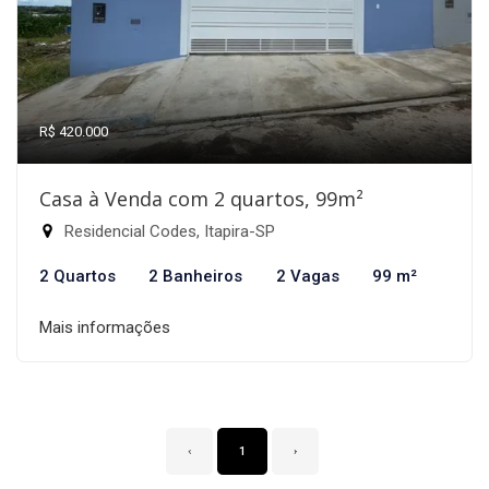
R$ 420.000
Casa à Venda com 2 quartos, 99m²
Residencial Codes, Itapira-SP
2 Quartos
2 Banheiros
2 Vagas
99 m²
Mais informações
‹
1
›