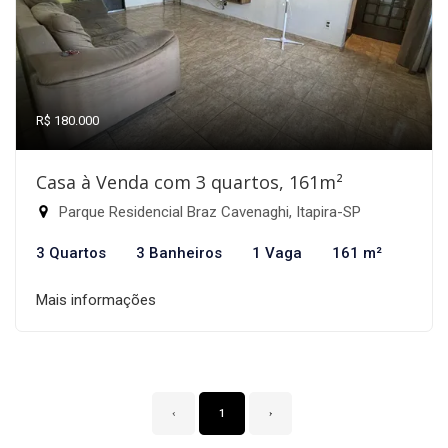
R$ 180.000
Casa à Venda com 3 quartos, 161m²
Parque Residencial Braz Cavenaghi, Itapira-SP
3 Quartos
3 Banheiros
1 Vaga
161 m²
Mais informações
‹
1
›