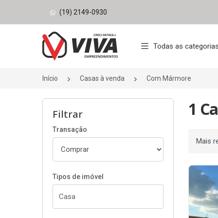
(19) 2149-0930
Página inicial
Todas as categoria
Início
Casas à venda
Com Mármore
1 C
Filtrar
Transação
Ordenar
Tipos de imóvel