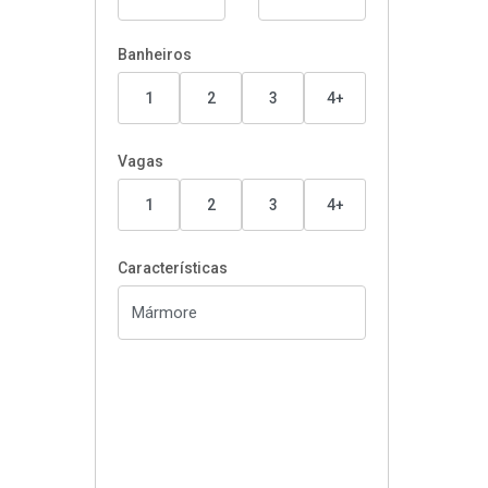
Banheiros
1
2
3
4+
Vagas
1
2
3
4+
Características