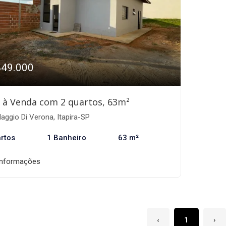
449.000
 à Venda com 2 quartos, 63m²
laggio Di Verona, Itapira-SP
rtos
1 Banheiro
63 m²
informações
‹
1
›