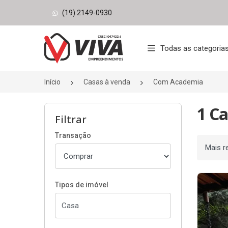
(19) 2149-0930
Página inicial
Todas as categoria
Início
Casas à venda
Com Academia
1 C
Filtrar
Transação
Ordenar
Tipos de imóvel