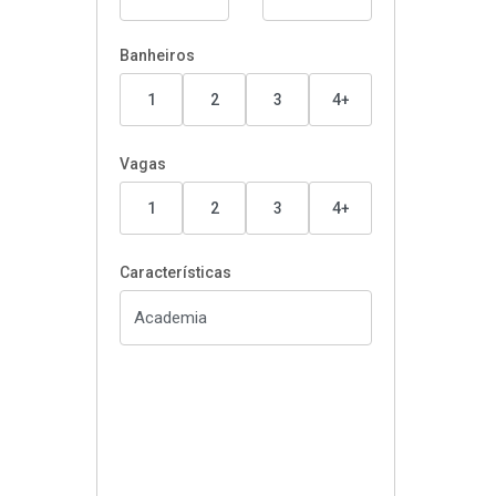
Banheiros
1
2
3
4+
Vagas
1
2
3
4+
Características