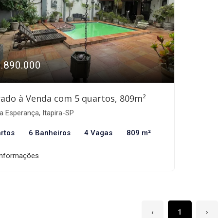
1.890.000
ado à Venda com 5 quartos, 809m²
a Esperança, Itapira-SP
rtos
6 Banheiros
4 Vagas
809 m²
informações
‹
1
›