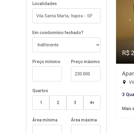
Localidades
Em condomínio fechado?
R$ 
Preço mínimo
Preço máximo
Apar
Vil
Quartos
3 Qua
1
2
3
4+
Mais 
Área mínima
Área máxima