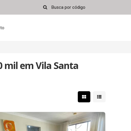
to
 mil em Vila Santa
Mostrar resultados em 
Mostrar resultad