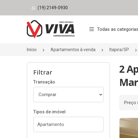
(19) 2149-0930
Página inicial
Todas as categoria
Início
Apartamentos à venda
Itapira/SP
2 Ap
Filtrar
Mart
Transação
Ordenar
Tipos de imóvel