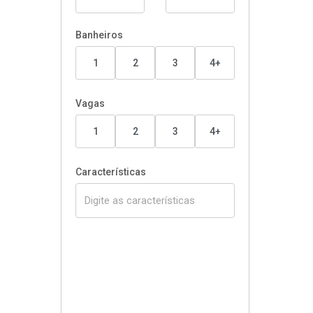
Banheiros
1
2
3
4+
Vagas
1
2
3
4+
Características