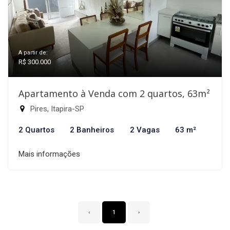
A partir de:
R$ 300.000
Apartamento à Venda com 2 quartos, 63m²
Pires, Itapira-SP
2 Quartos
2 Banheiros
2 Vagas
63 m²
Mais informações
‹
1
›