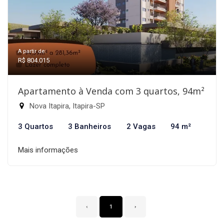
A partir de:
R$ 804.015
Apartamento à Venda com 3 quartos, 94m²
Nova Itapira, Itapira-SP
3 Quartos
3 Banheiros
2 Vagas
94 m²
Mais informações
‹
1
›