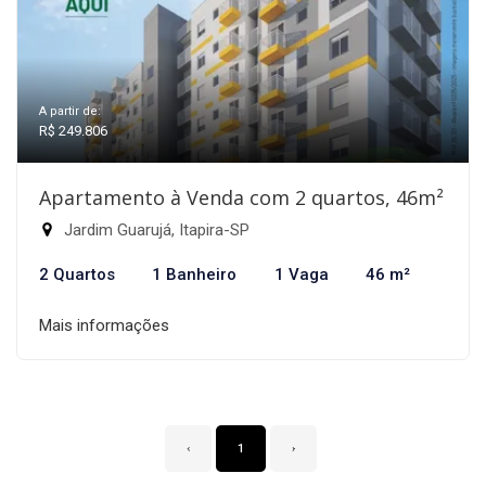
A partir de:
R$ 249.806
Apartamento à Venda com 2 quartos, 46m²
Jardim Guarujá, Itapira-SP
2 Quartos
1 Banheiro
1 Vaga
46 m²
Mais informações
‹
1
›