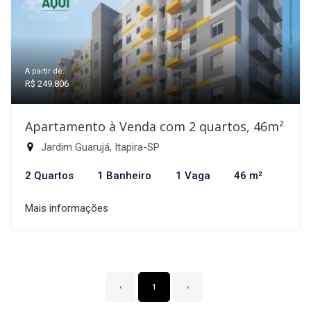
A partir de:
R$ 249.806
Apartamento à Venda com 2 quartos, 46m²
Jardim Guarujá, Itapira-SP
2 Quartos
1 Banheiro
1 Vaga
46 m²
Mais informações
‹
1
›