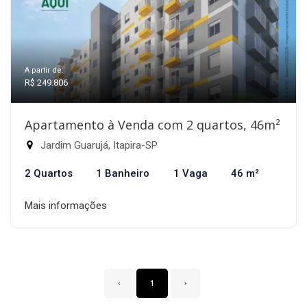
A partir de:
R$ 249.806
Apartamento à Venda com 2 quartos, 46m²
Jardim Guarujá, Itapira-SP
2 Quartos
1 Banheiro
1 Vaga
46 m²
Mais informações
‹
1
›