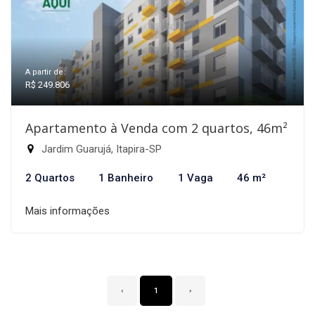
A partir de:
R$ 249.806
Apartamento à Venda com 2 quartos, 46m²
Jardim Guarujá, Itapira-SP
2 Quartos
1 Banheiro
1 Vaga
46 m²
Mais informações
‹
1
›