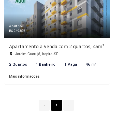
A partir de:
R$ 249.806
Apartamento à Venda com 2 quartos, 46m²
Jardim Guarujá, Itapira-SP
2 Quartos
1 Banheiro
1 Vaga
46 m²
Mais informações
‹
1
›