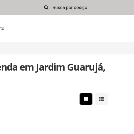
to
enda em Jardim Guarujá,
Mostrar resultados em 
Mostrar resultad