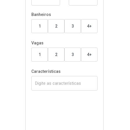
Banheiros
1
2
3
4+
Vagas
1
2
3
4+
Características