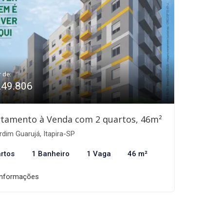
r de:
249.806
tamento à Venda com 2 quartos, 46m²
dim Guarujá, Itapira-SP
rtos
1 Banheiro
1 Vaga
46 m²
informações