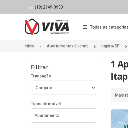
(19) 2149-0930
Página inicial
Todas as categoria
Início
Apartamentos à venda
Itapira/SP
1 A
Filtrar
Itap
Transação
Ordenar
Tipos de imóvel