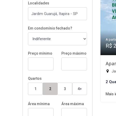
Localidades
Em condomínio fechado?
A parti
R$ 
Preço mínimo
Preço máximo
Apar
Jar
Quartos
2 Qua
1
2
3
4+
Mais 
Área mínima
Área máxima