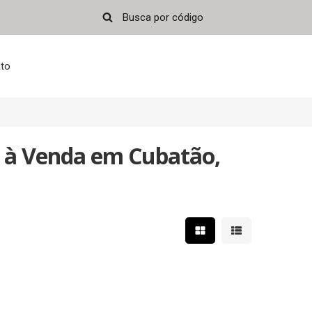
to
 à Venda em Cubatão,
Mostrar resultados em 
Mostrar resultad