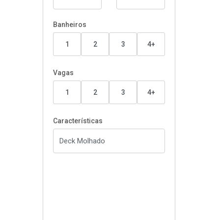
Banheiros
1
2
3
4+
Vagas
1
2
3
4+
Características