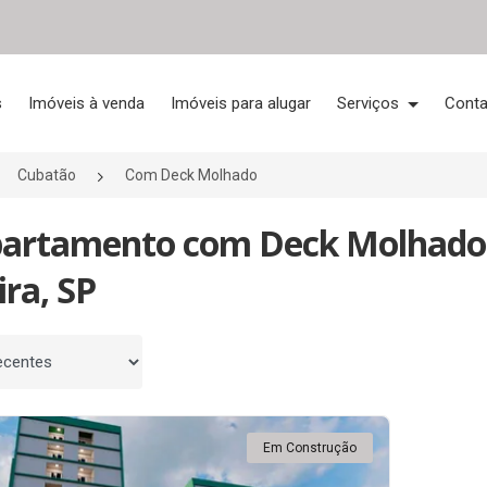
s
Imóveis à venda
Imóveis para alugar
Serviços
Conta
Cubatão
Com Deck Molhado
partamento com Deck Molhado
ira, SP
 por
Em Construção