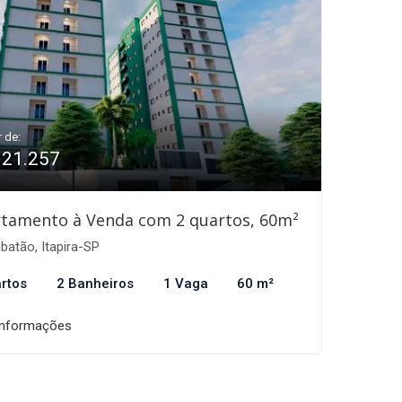
r de:
321.257
tamento à Venda com 2 quartos, 60m²
atão, Itapira-SP
rtos
2 Banheiros
1 Vaga
60 m²
informações