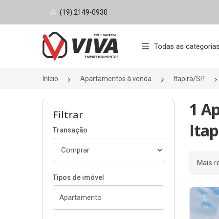
(19) 2149-0930
Página inicial
Todas as categoria
Início
Apartamentos à venda
Itapira/SP
1 A
Filtrar
Itap
Transação
Ordenar
Tipos de imóvel