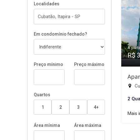
Localidades
Em condomínio fechado?
A parti
R$ 
Preço mínimo
Preço máximo
Apar
Cub
Quartos
2 Qua
1
2
3
4+
Mais 
Área mínima
Área máxima