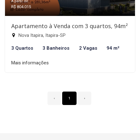
A partir de:
R$ 804.015
Apartamento à Venda com 3 quartos, 94m²
Nova Itapira, Itapira-SP
3 Quartos
3 Banheiros
2 Vagas
94 m²
Mais informações
‹
1
›