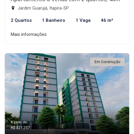
Jardim Guarujá, Itapira-SP
2 Quartos
1 Banheiro
1 Vaga
46 m²
Mais informações
Em Construção
A partir de:
R$ 321.257