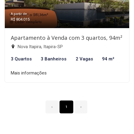
A partir de:
R$ 804.015
Apartamento à Venda com 3 quartos, 94m²
Nova Itapira, Itapira-SP
3 Quartos
3 Banheiros
2 Vagas
94 m²
Mais informações
‹
1
›