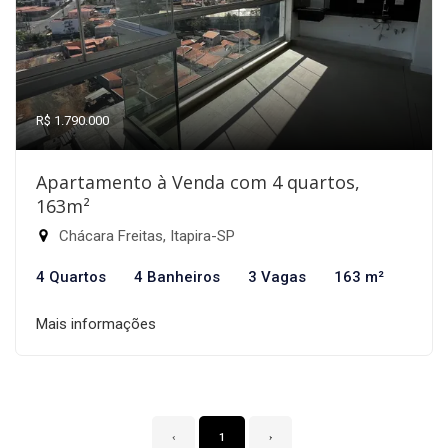
R$ 1.790.000
Apartamento à Venda com 4 quartos,
163m²
Chácara Freitas, Itapira-SP
4 Quartos
4 Banheiros
3 Vagas
163 m²
Mais informações
‹
1
›