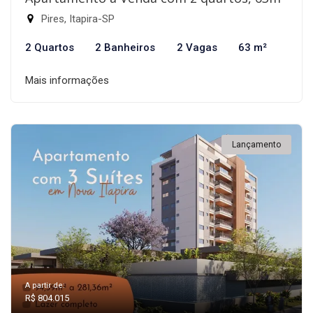
Pires, Itapira-SP
2 Quartos
2 Banheiros
2 Vagas
63 m²
Mais informações
Lançamento
A partir de:
R$ 804.015