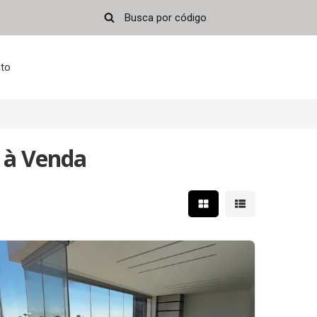
to
 à Venda
Mostrar resultados em 
Mostrar resultad