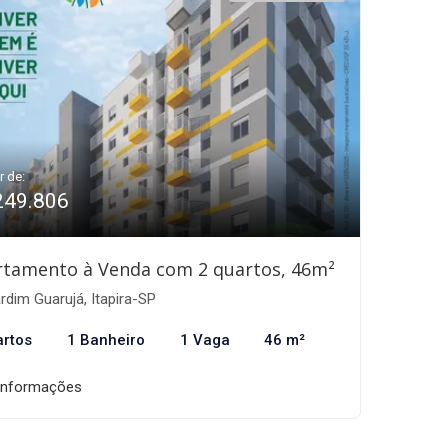
r de:
249.806
rtamento à Venda com 2 quartos, 46m²
rdim Guarujá, Itapira-SP
artos
1 Banheiro
1 Vaga
46 m²
informações