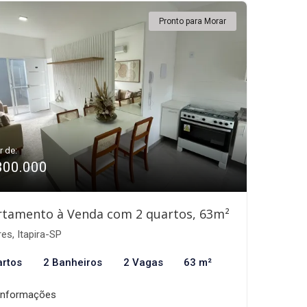
Pronto para Morar
r de:
300.000
rtamento à Venda com 2 quartos, 63m²
res, Itapira-SP
artos
2 Banheiros
2 Vagas
63 m²
informações