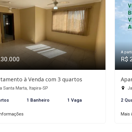
A parti
230.000
R$ 
tamento à Venda com 3 quartos
Apa
a Santa Marta, Itapira-SP
Ja
rtos
1 Banheiro
1 Vaga
2 Qu
informações
Mais 