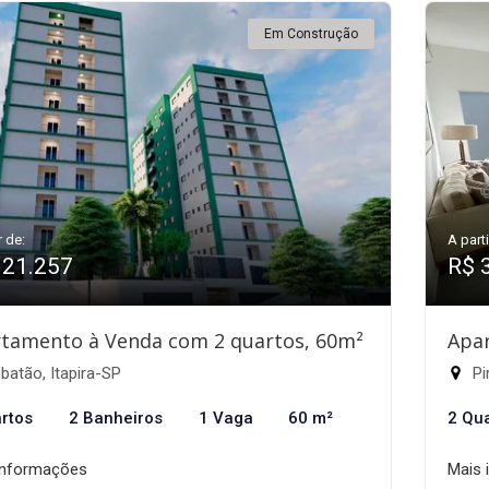
Em Construção
r de:
A parti
321.257
R$ 
tamento à Venda com 2 quartos, 60m²
Apa
atão, Itapira-SP
Pi
rtos
2 Banheiros
1 Vaga
60 m²
2 Qu
informações
Mais 