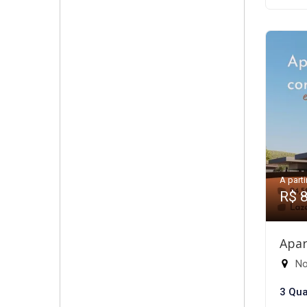
A parti
R$ 
Apar
Nov
3 Qua