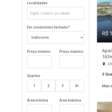
Localidades
Em condomínio fechado?
R$ 
Apar
Preço mínimo
Preço máximo
163
Chá
3 Qua
Quartos
1
2
3
4+
Mais 
Área mínima
Área máxima