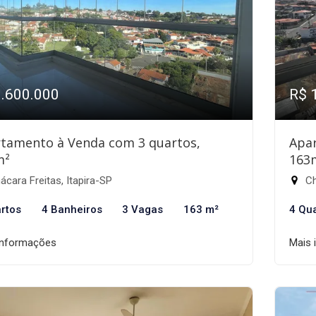
1.600.000
R$ 
tamento à Venda com 3 quartos,
Apa
m²
163
cara Freitas, Itapira-SP
Ch
rtos
4 Banheiros
3 Vagas
163 m²
4 Qu
informações
Mais 