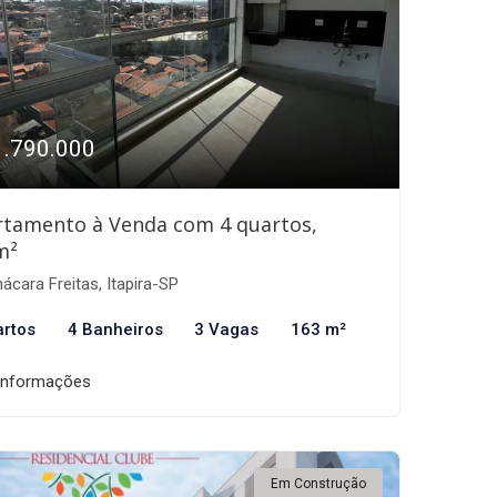
1.790.000
rtamento à Venda com 4 quartos,
m²
ácara Freitas, Itapira-SP
artos
4 Banheiros
3 Vagas
163 m²
informações
Em Construção