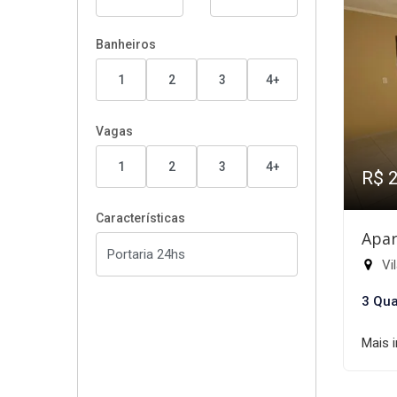
Banheiros
1
2
3
4+
Vagas
1
2
3
4+
R$ 
Características
Apar
Vil
3 Qua
Mais 