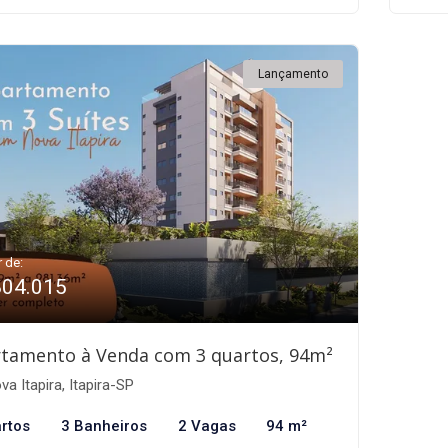
Lançamento
r de:
804.015
tamento à Venda com 3 quartos, 94m²
a Itapira, Itapira-SP
rtos
3 Banheiros
2 Vagas
94 m²