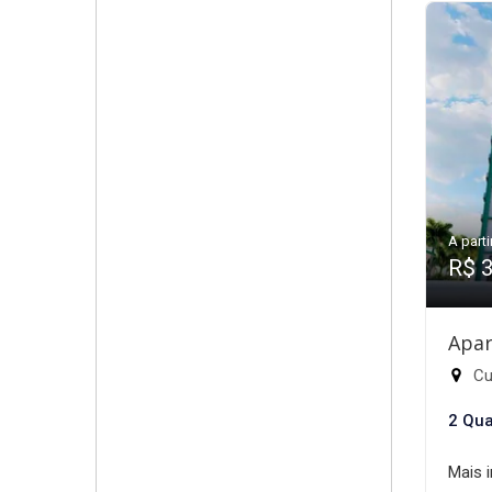
A parti
R$ 
Apar
Cub
2 Qua
Mais 