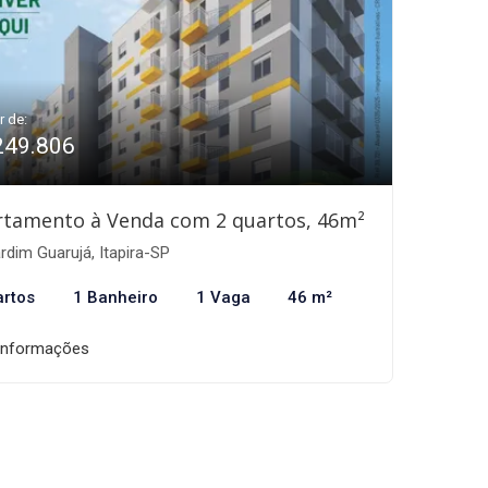
r de:
249.806
rtamento à Venda com 2 quartos, 46m²
rdim Guarujá, Itapira-SP
artos
1 Banheiro
1 Vaga
46 m²
informações