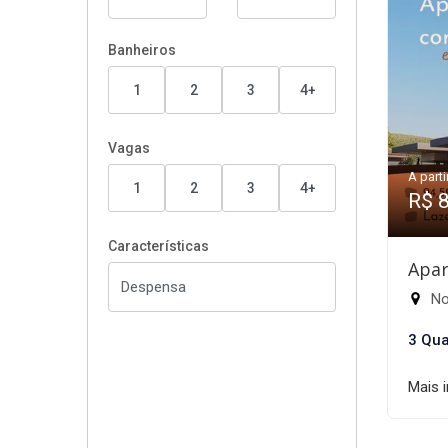
Banheiros
1
2
3
4+
Vagas
A parti
1
2
3
4+
R$ 
Características
Apar
Nov
3 Qua
Mais 