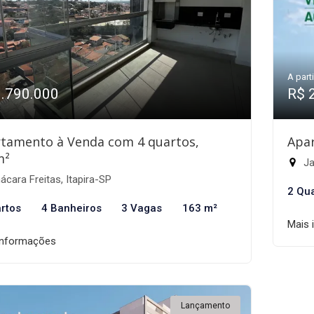
A parti
1.790.000
R$ 
tamento à Venda com 4 quartos,
Apa
m²
Ja
cara Freitas, Itapira-SP
2 Qu
rtos
4 Banheiros
3 Vagas
163 m²
Mais 
informações
Lançamento