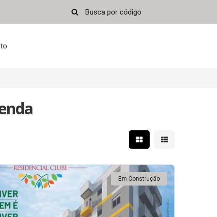
to
Venda
Mostrar resultados em 
Mostrar resultad
Em Construção