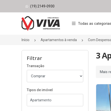
(19) 2149-0930
Página inicial
Todas as categoria
Início
Apartamentos à venda
Com Despens
3 A
Filtrar
Transação
Ordenar
Tipos de imóvel