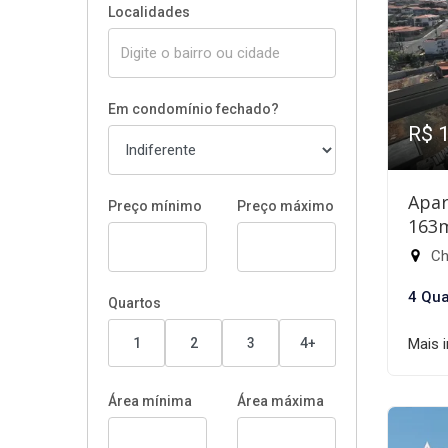
Localidades
Em condomínio fechado?
R$ 
Apar
Preço mínimo
Preço máximo
163
Chá
4 Qua
Quartos
1
2
3
4+
Mais 
Área mínima
Área máxima